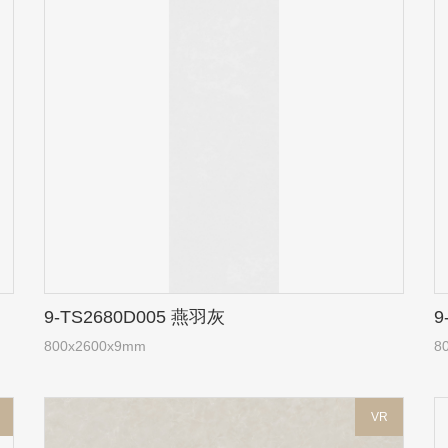
9-TS2680D005 燕羽灰
9
800x2600x9mm
8
VR