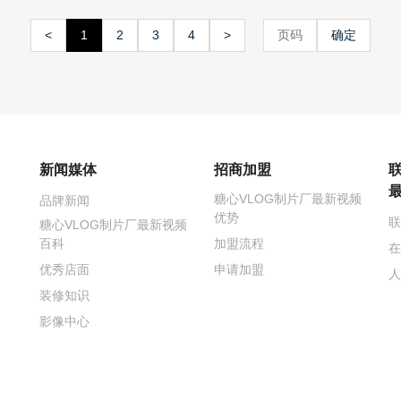
<
1
2
3
4
>
确定
新闻媒体
招商加盟
糖心VLOG制片厂最新视频
品牌新闻
优势
联
糖心VLOG制片厂最新视频
百科
加盟流程
在
优秀店面
申请加盟
人
装修知识
影像中心